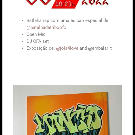
Batlaha rap com uma edição especial de
@batalhadatriboofc
Open Mic
DJ OFÁ set
Exposição de:
@jola4love
and @embalar_t