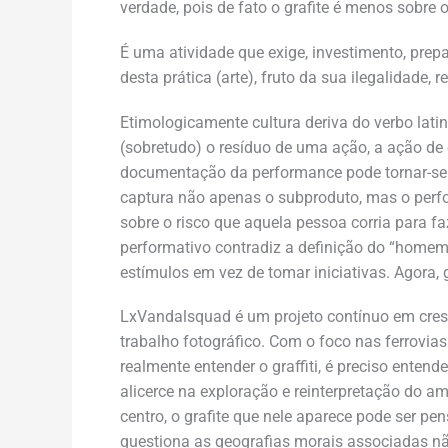
verdade, pois de fato o grafite é menos sobre 
É uma atividade que exige, investimento, prep
desta prática (arte), fruto da sua ilegalidade,
Etimologicamente cultura deriva do verbo latino
(sobretudo) o resíduo de uma ação, a ação de 
documentação da performance pode tornar-se a 
captura não apenas o subproduto, mas o perfo
sobre o risco que aquela pessoa corria para fa
performativo contradiz a definição do “hom
estímulos em vez de tomar iniciativas. Agora, 
LxVandalsquad é um projeto contínuo em cresc
trabalho fotográfico. Com o foco nas ferrovias 
realmente entender o graffiti, é preciso enten
alicerce na exploração e reinterpretação do am
centro, o grafite que nele aparece pode ser pe
questiona as geografias morais associadas nã