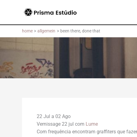
Skip
to
content
home
allgemein
been there, done that
22 Jul a 02 Ago
Vernissage 22 jul com
Lume
Com frequência encontram graffiters que faze