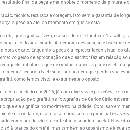
o resultado final da peça e mais sobre o momento da pintura e 
aração, técnica, recursos e coragem, isto sem a garantia de lon
 reforça o peso do ato, do momento em que se está.
 colo, que significa “vivo, ocupo a terra” e também “trabalho, c
ocupar e cultivar a cidade. A memória dessa ação é fisicamente
obra de arte. Enquanto a peça é a representação visual do ato 
rmativo gesto de apropriação que o escritor faz em relação ao 
zer aquele trabalho, o que de muitas maneiras pode refletir na q
em moderno” segundo Nietzsche: um homem que perdeu sua espo
graffiti, como temos visto, é exatamente o oposto.
imento, iniciado em 2015, já com diversas exposições, testemu
apropriação pelo graffiti, as fotografias de Carlos Cirilo mostra
der o que ele significa no movimento na cidade. Com isso em men
biente circundante, e com o comboio como o principal (e às veze
nsado como um desvio ou contestação à ordem social. Nascido e c
o só à prática do graffiti, mas também ao urbanismo e à sua so