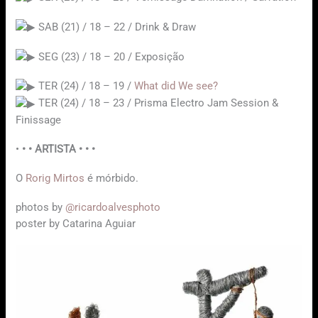
SAB (21) / 18 – 22 / Drink & Draw
SEG (23) / 18 – 20 / Exposição
TER (24) / 18 – 19 /
What did We see?
TER (24) / 18 – 23 / Prisma Electro Jam Session &
Finissage
•
• • ARTISTA • • •
O
Rorig Mirtos
é mórbido.
photos by
@ricardoalvesphoto
poster by Catarina Aguiar