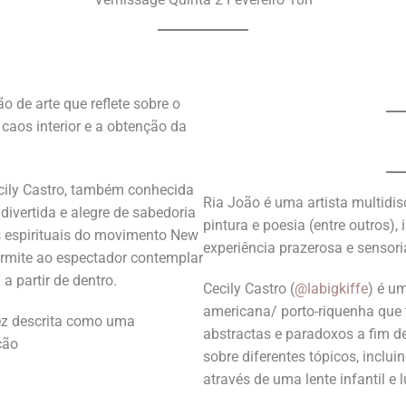
 de arte que reflete sobre o
 caos interior e a obtenção da
ecily Castro, também conhecida
Ria João é uma artista multidis
divertida e alegre de sabedoria
pintura e poesia (entre outros),
eis espirituais do movimento New
experiência prazerosa e sensor
ermite ao espectador contemplar
a partir de dentro.
Cecily Castro (
@labigkiffe
) é um
americana/ porto-riquenha que
Lez descrita como uma
abstractas e paradoxos a fim de
ção
sobre diferentes tópicos, inclui
através de uma lente infantil e 