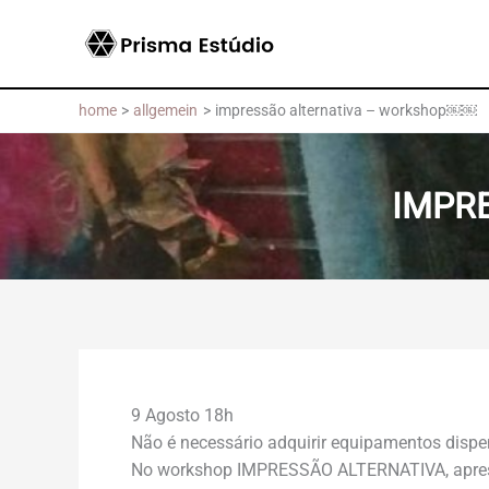
Skip
to
content
home
allgemein
impressão alternativa – workshop￼￼
IMPR
9 Agosto 18h
Não é necessário adquirir equipamentos disp
No workshop IMPRESSÃO ALTERNATIVA, apresen