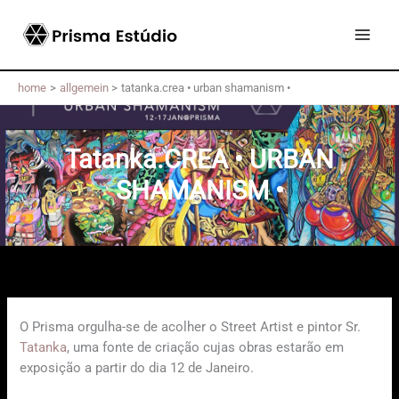
Skip
to
content
home
allgemein
tatanka.crea • urban shamanism •
Tatanka.CREA • URBAN
SHAMANISM •
O Prisma orgulha-se de acolher o Street Artist e pintor Sr.
Tatanka
, uma fonte de criação cujas obras estarão em
exposição a partir do dia 12 de Janeiro.