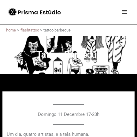
Skip
to
content
home
flashtattoo
tattoo barbecue
Tattoo Barbecue
Domingo 11 Decembre 17-23h
Um dia, quatro artistas, e a tela humana.