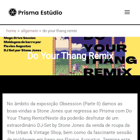
Skip
to
content
home
allgemein
do your thang remix
Do Your Thang Remix
No âmbito da exposição Obsession (Parte II) damos as
boas-vindas a Stone Jones que regressa ao Prisma com Do
Your Thang Remix!Neste dia poderão desfrutar de um
extraordinário DJ-Set by Stone Jones da venda de roupa da
The Urban & Vintage Shop, bem como da fascinante sessão
de moldagem em barro por Flavius Augustus. Termina este