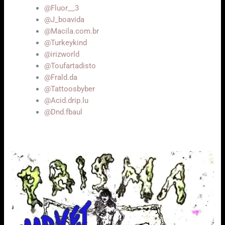
@Fluor__3
@J_boavida
@Macila.com.br
@Turkeykind
@irizworld
@Toufartadisto
@Frald.da
@Tattoosbyber
@Acid.drip.lu
@Dnd.fbaul