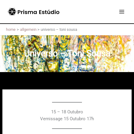
Skip
to
content
home
allgemein
universo – toni sousa
Universo – Toni Sousa
15 – 18 Outubro
Vernissage 15 Outubro 17h