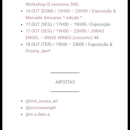
Workshop (5 sessions 50€)
16.OUT (DOM) / 15H00 – 23H00 / Exposição &
Mercado Amoaras 1 ediçāo *
17.OUT (SEG) / 17H00 – 19H00 / Exposição
17.OUT (SEG) / 19H00 – 23H00 / JONAS
ENGEL – RINSE WINDS (concerto)
4€
18.OUT (TER) / 19h00 – 23h00 / Exposição &
Prisma Jam
*
ARTISTAS
@toni_sousa_art
@jooonasengel
@m.a.dam.a